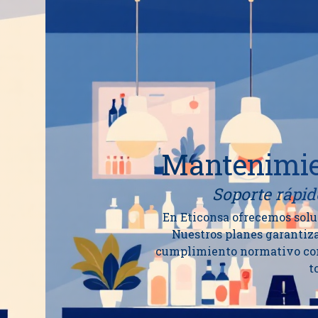
Mantenimien
Soporte rápid
En Eticonsa ofrecemos solu
Nuestros planes garantiza
cumplimiento normativo comp
t