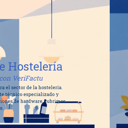
e Hostelería
 con VeriFactu
el sector de la hostelería.
te técnico especializado y
ciones de hardware, cubrimos
s.