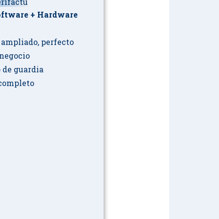
rifactu
oftware + Hardware
 ampliado, perfecto
 negocio
 de guardia
completo